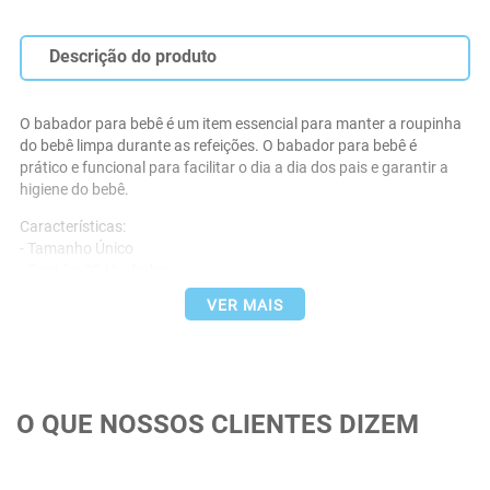
Descrição do produto
O babador para bebê é um item essencial para manter a roupinha 
do bebê limpa durante as refeições. O babador para bebê é 
prático e funcional para facilitar o dia a dia dos pais e garantir a 
higiene do bebê.
Características:
- Tamanho Único
- Contém 03 Unidades
- Medidas Aproximadas: 22,5 cm x 32 cm
VER MAIS
- Tecido Frente: Felpa 100% Algodão
- Forro Verso: PVC Policloreto de Vinila
Especificações:
- Alta Maciez
- Fácil Higienização
O QUE NOSSOS CLIENTES DIZEM
- Toque Macio
- Hipoalérgico
- Leve e Fácil de Transportar