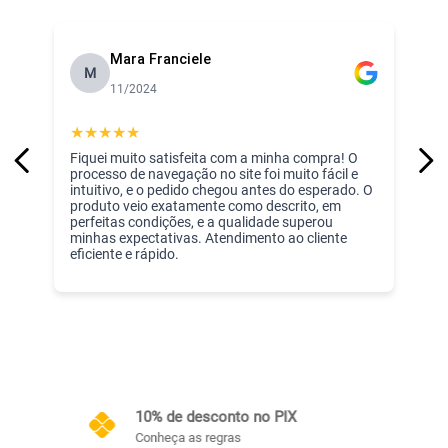
Incomfral experiência de mais de 43 anos no ramo de enxoval 
para bebê!
Mara Franciele
M
11/2024
★
★
★
★
★
Fiquei muito satisfeita com a minha compra! O
processo de navegação no site foi muito fácil e
intuitivo, e o pedido chegou antes do esperado. O
produto veio exatamente como descrito, em
perfeitas condições, e a qualidade superou
minhas expectativas. Atendimento ao cliente
eficiente e rápido.
Frete Grátis
Conheça as regras