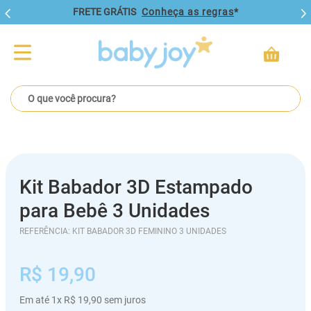
FRETE GRÁTIS
Conheça as regras
*
O que você procura?
Kit Babador 3D Estampado
para Bebê 3 Unidades
REFERÊNCIA
:
KIT BABADOR 3D FEMININO 3 UNIDADES
R$
19
,
90
Em até
1
x
R$
19
,
90
sem juros