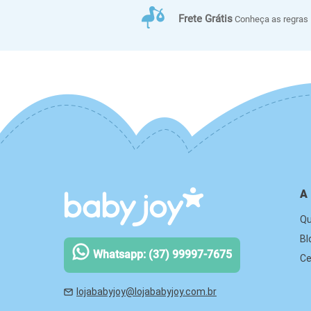
Frete Grátis
Conheça as regras
A
Q
Bl
Whatsapp: (37) 99997-7675
Ce
lojababyjoy@lojababyjoy.com.br