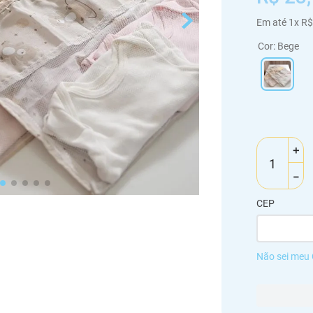
Em até
1
x
R$
Cor
:
Bege
＋
－
CEP
Não sei meu