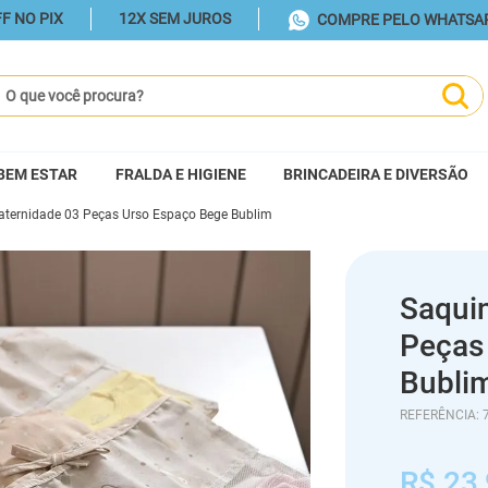
F NO PIX
12X SEM JUROS
COMPRE PELO WHATSA
ue você procura?
BEM ESTAR
FRALDA E HIGIENE
BRINCADEIRA E DIVERSÃO
ternidade 03 Peças Urso Espaço Bege Bublim
Saqui
Peças
Bubli
REFERÊNCIA
:
R$
23
,