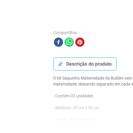
Compartilhar
Descrição do produto
O kit Saquinho Maternidade da Bublim vem 
maternidade, deixando separado em cada sa
- Contém 03 unidades

- Medidas: 30 cm x 36 cm

- Tecido: 100% Algodão

- Tule Verso: 100% Poliéster
