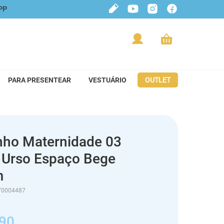
PP
PARA PRESENTEAR
VESTUÁRIO
OUTLET
nho Maternidade 03
 Urso Espaço Bege
m
70004487
90