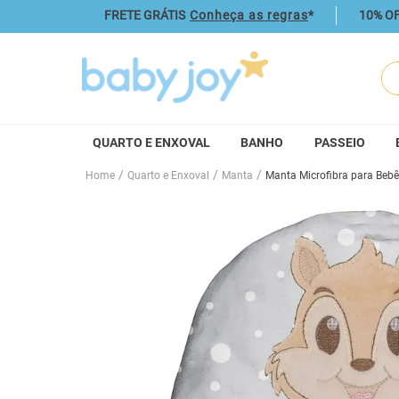
FRETE GRÁTIS
Conheça as regras
*
10% OF
O q
QUARTO E ENXOVAL
BANHO
PASSEIO
Quarto e Enxoval
Manta
Manta Microfibra para Beb