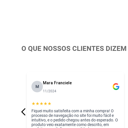
Especificações:
 - Puro Algodão
 - Alta Maciez
 - Fácil Higienização
 - Toque Macio
 - Hipoalérgico
 - Ideal para Pele Sensível do Bebê
O QUE NOSSOS CLIENTES DIZEM
Incomfral experiência de mais de 43 anos n
Mara Franciele
M
11/2024
★
★
★
★
★
Fiquei muito satisfeita com a minha compra! O
processo de navegação no site foi muito fácil e
intuitivo, e o pedido chegou antes do esperado. O
produto veio exatamente como descrito, em