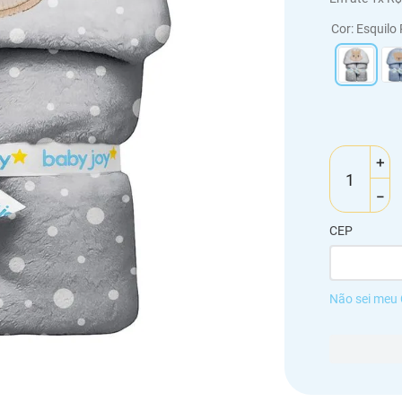
Cor
:
Esquilo
＋
－
CEP
Não sei meu