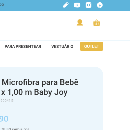
PP
PARA PRESENTEAR
VESTUÁRIO
OUTLET
Microfibra para Bebê
 x 1,00 m Baby Joy
490041I5
90
79
,
90
sem juros