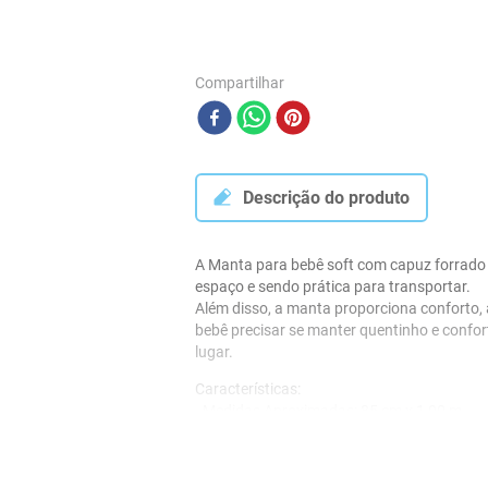
Compartilhar
Descrição do produto
A Manta para bebê soft com capuz forrado e
espaço e sendo prática para transportar. 
Além disso, a manta proporciona conforto,
bebê precisar se manter quentinho e confor
lugar.
Características:
- Medidas Aproximadas: 85 cm x 1,00 m 
- Tecido : 100 % Poliéster
- Capuz Bordado 
- Marca: Baby Joy