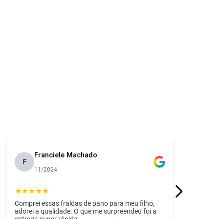
Franciele Machado
F
11/2024
★
★
★
★
★
Comprei essas fraldas de pano para meu filho,
adorei a qualidade. O que me surpreendeu foi a
entrega super rápida.