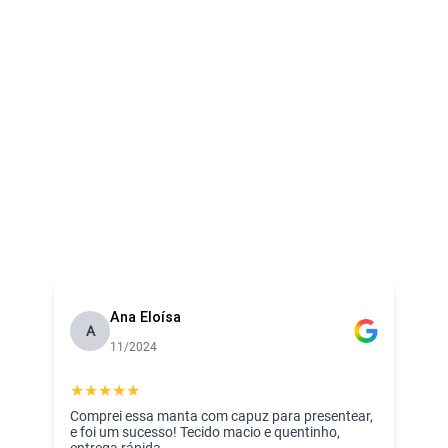
o ramo de enxoval para bebê!
Ana Eloísa
A
11/2024
★
★
★
★
★
Comprei essa manta com capuz para presentear,
e foi um sucesso! Tecido macio e quentinho,
entrega rápida.