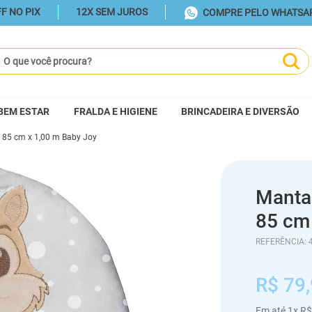
F NO PIX
12X SEM JUROS
COMPRE PELO WHATSA
ue você procura?
BEM ESTAR
FRALDA E HIGIENE
BRINCADEIRA E DIVERSÃO
ê 85 cm x 1,00 m Baby Joy
Manta 
85 cm
REFERÊNCIA
:
R$
79
,
Em até
1
x
R$