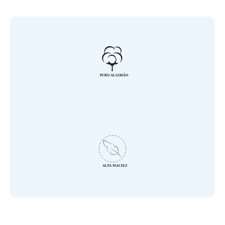
desenvolvendo a coordenação motora, acabam fazendo muita 
sujeira na hora da papinha, portanto o tamanho do babador 
maior que o padrão, é perfeito para este momento.

Produtos da Baby Joy Premium, garantia de qualidade, bem estar 
e elegância.