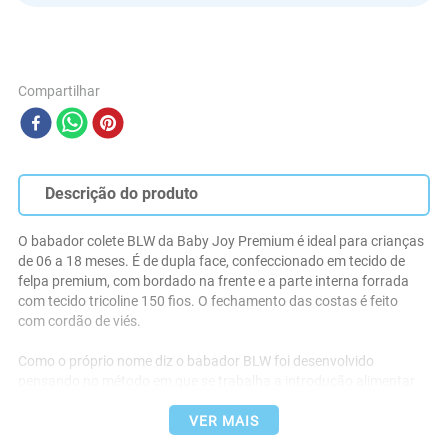
Compartilhar
Descrição do produto
O babador colete BLW da Baby Joy Premium é ideal para crianças 
de 06 a 18 meses. É de dupla face, confeccionado em tecido de 
felpa premium, com bordado na frente e a parte interna forrada 
com tecido tricoline 150 fios. O fechamento das costas é feito 
com cordão de viés.

Como o próprio nome diz o babador BLW foi desenvolvido 
pensando no método em que se trabalha a introdução alimentar 
da criança, tendo como estratégia oferecer os alimentos já 
cortados e bem cozidos, estimulando assim que o próprio bebê 
VER MAIS
pegue-os com as próprias mãos. Como os bebês ainda estão 