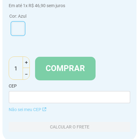
Em até
1
x
R$
46
,
90
sem juros
Cor
:
Azul
＋
COMPRAR
－
CEP
Não sei meu CEP
CALCULAR O FRETE