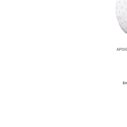
APOI
Em