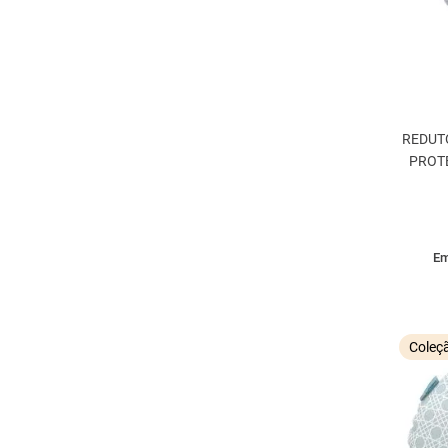
REDUT
PROT
Em
Coleç