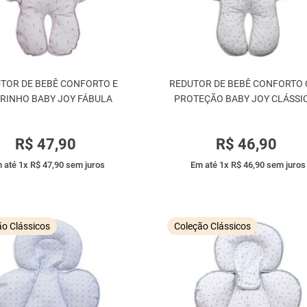
TOR DE BEBÊ CONFORTO E
REDUTOR DE BEBÊ CONFORTO
RINHO BABY JOY FÁBULA
PROTEÇÃO BABY JOY CLÁSSI
R$
47
,
90
R$
46
,
90
 até
1
x
R$
47
,
90
sem juros
Em até
1
x
R$
46
,
90
sem juros
ão Clássicos
Coleção Clássicos