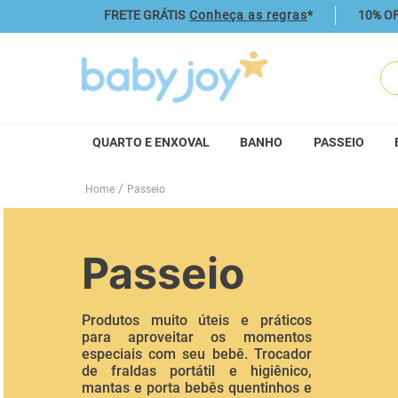
FRETE GRÁTIS
Conheça as regras
*
10% OF
O q
QUARTO E ENXOVAL
BANHO
PASSEIO
Passeio
Passeio
Produtos muito úteis e práticos
para aproveitar os momentos
especiais com seu bebê. Trocador
de fraldas portátil e higiênico,
mantas e porta bebês quentinhos e