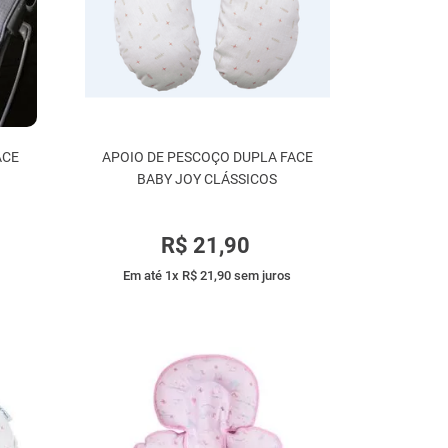
ACE
APOIO DE PESCOÇO DUPLA FACE
BABY JOY CLÁSSICOS
R$
21
,
90
Em até
1
x
R$
21
,
90
sem juros