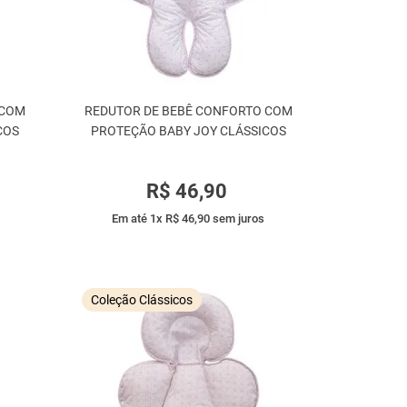
 COM
REDUTOR DE BEBÊ CONFORTO COM
COS
PROTEÇÃO BABY JOY CLÁSSICOS
R$
46
,
90
Em até
1
x
R$
46
,
90
sem juros
Coleção Clássicos