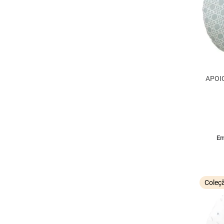
APOI
Em
Coleç