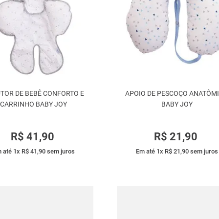
TOR DE BEBÊ CONFORTO E
APOIO DE PESCOÇO ANATÔM
CARRINHO BABY JOY
BABY JOY
R$
41
,
90
R$
21
,
90
 até
1
x
R$
41
,
90
sem juros
Em até
1
x
R$
21
,
90
sem juros