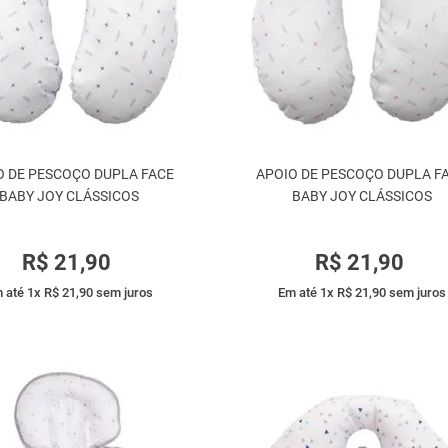
O DE PESCOÇO DUPLA FACE
APOIO DE PESCOÇO DUPLA F
BABY JOY CLÁSSICOS
BABY JOY CLÁSSICOS
R$
21
,
90
R$
21
,
90
 até
1
x
R$
21
,
90
sem juros
Em até
1
x
R$
21
,
90
sem juros