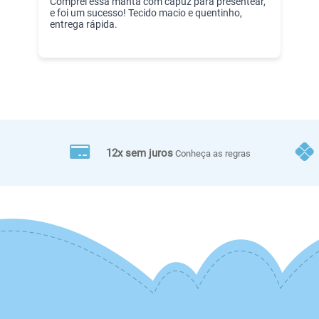
Comprei essa manta com capuz para presentear,
e foi um sucesso! Tecido macio e quentinho,
entrega rápida.
12x sem juros
Conheça as regras