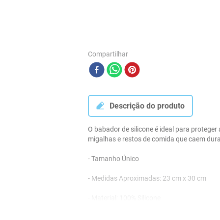
Compartilhar
Descrição do produto
O babador de silicone é ideal para proteger
migalhas e restos de comida que caem dura
- Tamanho Único

- Medidas Aproximadas: 23 cm x 30 cm

- Material: 100% Silicone

- Fecho com 6 Níveis de Ajuste
