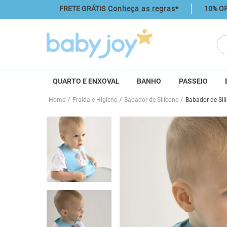
FRETE GRÁTIS
Conheça as regras
*
10% OF
O q
QUARTO E ENXOVAL
BANHO
PASSEIO
Fralda e Higiene
Babador de Silicone
Babador de Sil