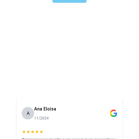
Ana Eloísa
A
11/2024
★
★
★
★
★