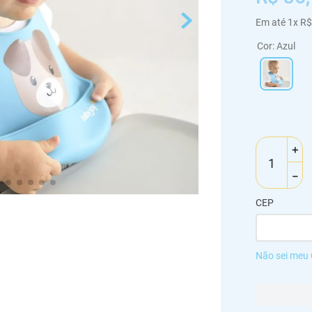
Em até
1
x
R$
Cor
:
Azul
＋
－
CEP
Não sei meu