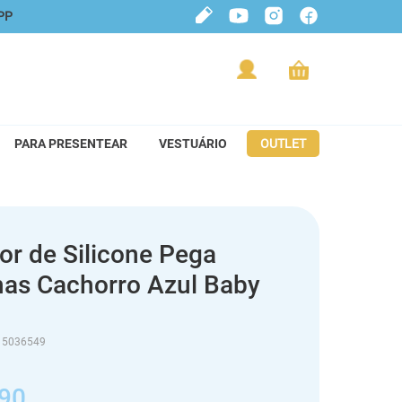
PP
PARA PRESENTEAR
VESTUÁRIO
OUTLET
r de Silicone Pega
has Cachorro Azul Baby
15036549
90