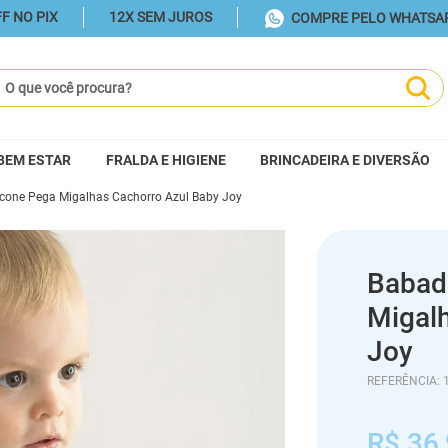
F NO PIX
12X SEM JUROS
COMPRE PELO WHATSA
ue você procura?
BEM ESTAR
FRALDA E HIGIENE
BRINCADEIRA E DIVERSÃO
icone Pega Migalhas Cachorro Azul Baby Joy
Babado
Migal
Joy
REFERÊNCIA
:
R$
36
,