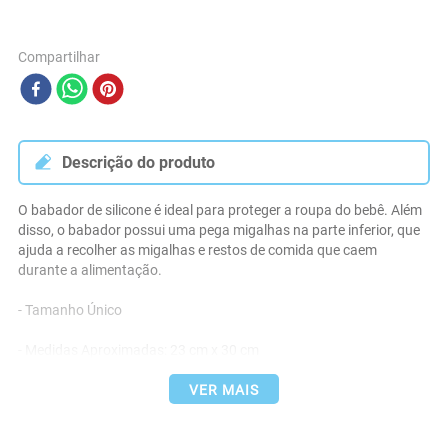
Compartilhar
Descrição do produto
O babador de silicone é ideal para proteger a roupa do bebê. Além 
disso, o babador possui uma pega migalhas na parte inferior, que 
ajuda a recolher as migalhas e restos de comida que caem 
durante a alimentação.

- Tamanho Único

- Medidas Aproximadas: 23 cm x 30 cm

- Material: 100% Silicone

VER MAIS
- Fecho com 6 Níveis de Ajuste
