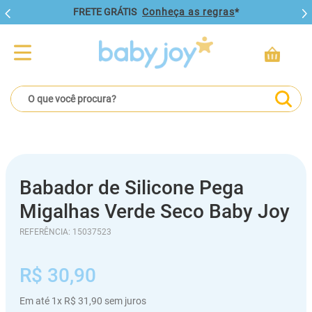
FRETE GRÁTIS
Conheça as regras
*
O que você procura?
Babador de Silicone Pega
Migalhas Verde Seco Baby Joy
REFERÊNCIA
:
15037523
R$
30
,
90
Em até
1
x
R$
31
,
90
sem juros