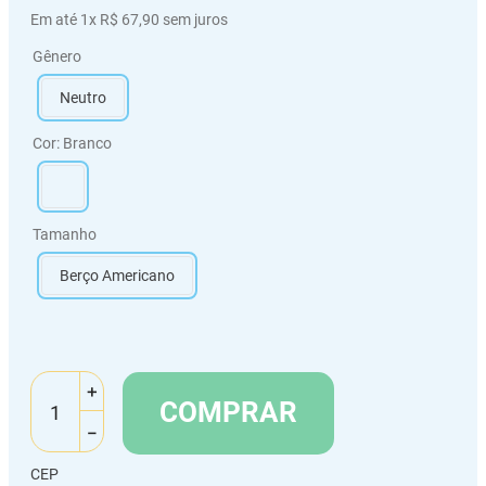
Em até
1
x
R$
67
,
90
sem juros
Gênero
Neutro
Cor
:
Branco
Tamanho
Berço Americano
＋
COMPRAR
－
CEP