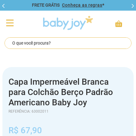
FRETE GRÁTIS
Conheça as regras
*
O que você procura?
Capa Impermeável Branca
para Colchão Berço Padrão
Americano Baby Joy
REFERÊNCIA
:
63002011
R$
67
,
90