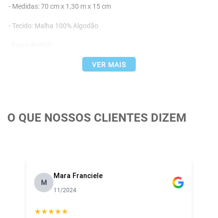
- Medidas: 70 cm x 1,30 m x 15 cm

- Tecido: Malha 100% Algodão

- Forro de PVC

- Enchimento: 100% Poliéster

VER MAIS
- Elástico em Todo Entorno do Produto

- Impermeável

O QUE NOSSOS CLIENTES DIZEM
- Marca: Baby Joy
Mara Franciele
M
11/2024
★
★
★
★
★