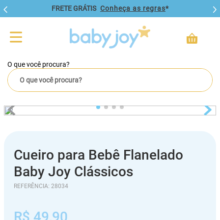
FRETE GRÁTIS
Conheça as regras
*
O que você procura?
Cueiro para Bebê Flanelado
Baby Joy Clássicos
REFERÊNCIA
:
28034
R$
49
,
90