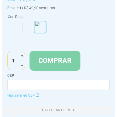
Em até
1
x
R$
49
,
90
sem juros
Cor
:
Rosa
＋
COMPRAR
－
CEP
Não sei meu CEP
CALCULAR O FRETE