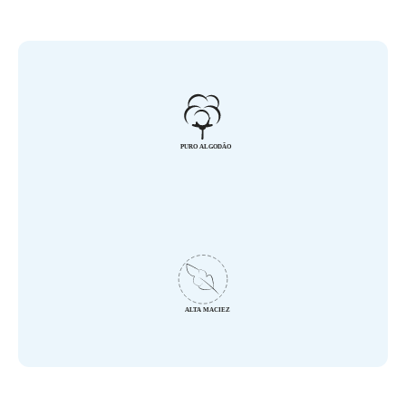
- Medidas Aproximadas: 1,00 m x 80 cm
- Tecido: Flanela 100% Algodão
- Flanelado frente e verso
- Acabamento em Picueta
- Marca: Baby Joy