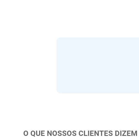
Especificações:
 - Puro Algodão
 - Alta Maciez
 - Extra Absorvente
 - Toque Macio
 - Hipoalergênico
 - Fralda Dupla
 - Ideal para Pele Sensível do Bebê
 - Produto Multiuso
Incomfral experiência de mais de 43 anos n
O QUE NOSSOS CLIENTES DIZEM