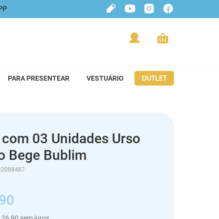
PP
PARA PRESENTEAR
VESTUÁRIO
OUTLET
a com 03 Unidades Urso
o Bege Bublim
32088487
90
26
,
90
sem juros