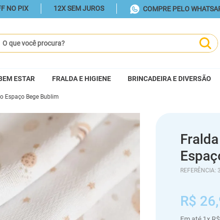
F NO PIX
12X SEM JUROS
COMPRE PELO WHATSA
ue você procura?
BEM ESTAR
FRALDA E HIGIENE
BRINCADEIRA E DIVERSÃO
so Espaço Bege Bublim
Frald
Espaç
REFERÊNCIA
:
R$
26
,
Em até
1
x
R$