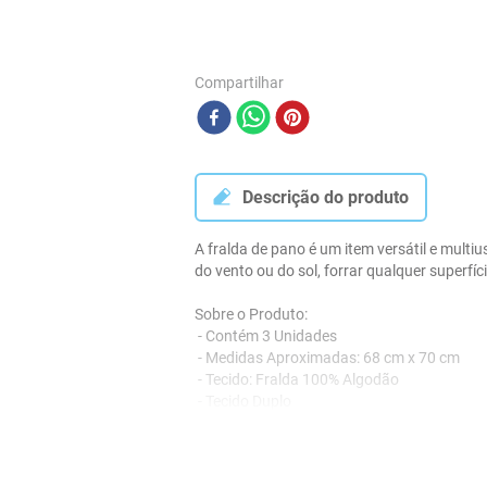
Compartilhar
Descrição do produto
A fralda de pano é um item versátil e multi
do vento ou do sol, forrar qualquer super
Sobre o Produto:
 - Contém 3 Unidades
 - Medidas Aproximadas: 68 cm x 70 cm
 - Tecido: Fralda 100% Algodão
 - Tecido Duplo
 - Acabamento em Festonê
 - Marca: Bublim