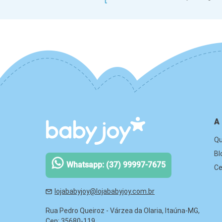
A
Q
Bl
Whatsapp: (37) 99997-7675
Ce
lojababyjoy@lojababyjoy.com.br
Rua Pedro Queiroz - Várzea da Olaria, Itaúna-MG,
Cep: 35680-119