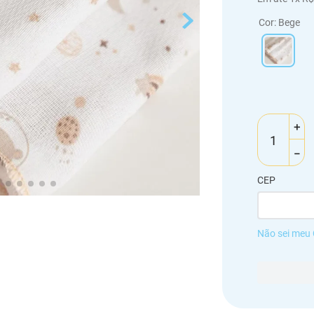
Cor
:
Bege
＋
－
CEP
Não sei meu