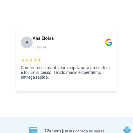
Ana Eloísa
A
11/2024
★
★
★
★
★
Comprei essa manta com capuz para presentear,
e foi um sucesso! Tecido macio e quentinho,
entrega rápida.
12x sem juros
Conheça as regras