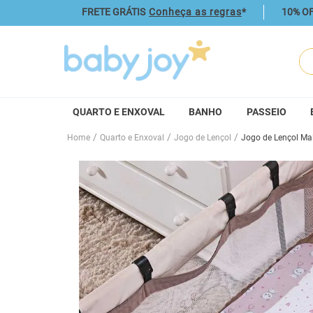
FRETE GRÁTIS
Conheça as regras
*
10% OF
O q
QUARTO E ENXOVAL
BANHO
PASSEIO
Quarto e Enxoval
Jogo de Lençol
Jogo de Lençol Ma