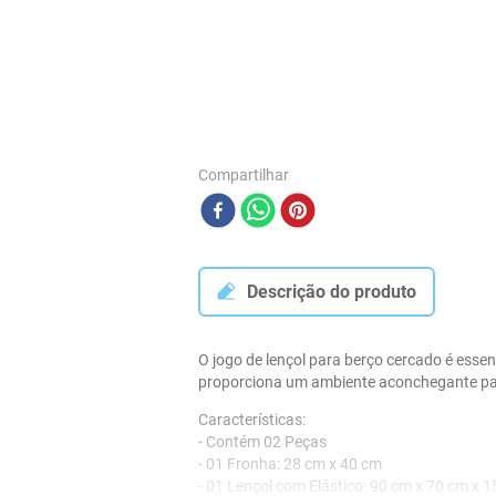
Compartilhar
Descrição do produto
O jogo de lençol para berço cercado é esse
proporciona um ambiente aconchegante pa
Características:
- Contém 02 Peças
- 01 Fronha: 28 cm x 40 cm
- 01 Lençol com Elástico: 90 cm x 70 cm x 