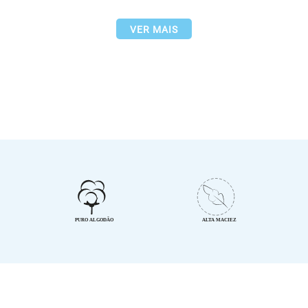
VER MAIS
o ramo de enxoval para bebê!