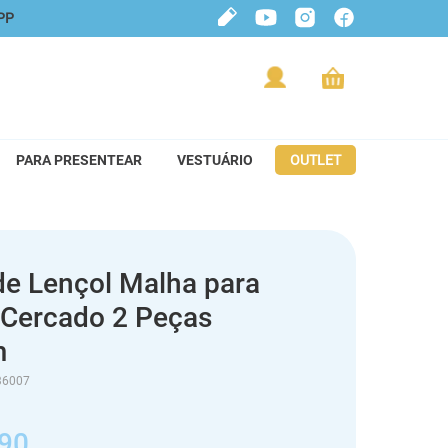
PP
PARA PRESENTEAR
VESTUÁRIO
OUTLET
de Lençol Malha para
 Cercado 2 Peças
m
36007
90