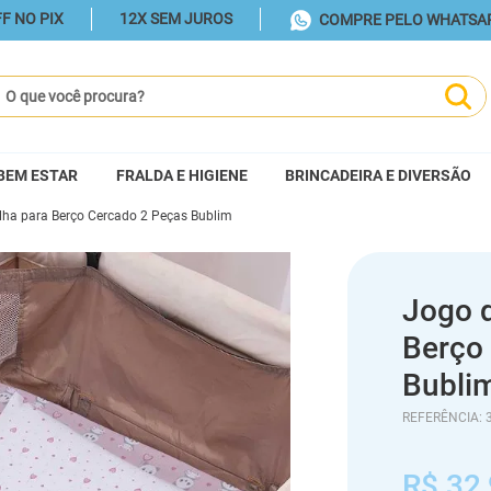
F NO PIX
12X SEM JUROS
COMPRE PELO WHATSA
ue você procura?
BEM ESTAR
FRALDA E HIGIENE
BRINCADEIRA E DIVERSÃO
lha para Berço Cercado 2 Peças Bublim
Jogo 
Berço
Bubli
REFERÊNCIA
:
R$
32
,