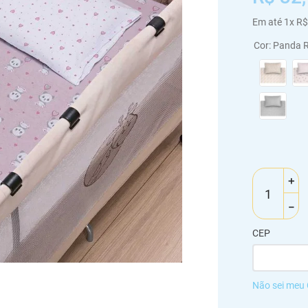
Em até
1
x
R$
Cor
:
Panda 
＋
－
CEP
Não sei meu