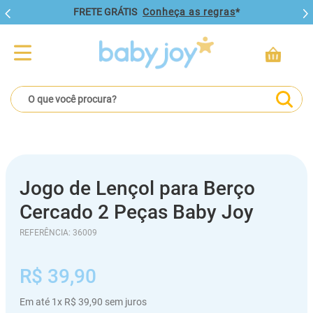
FRETE GRÁTIS
Conheça as regras
*
O que você procura?
Jogo de Lençol para Berço
Cercado 2 Peças Baby Joy
REFERÊNCIA
:
36009
R$
39
,
90
Em até
1
x
R$
39
,
90
sem juros