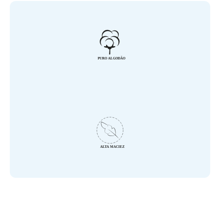
Características:
- Contém 02 Peças
- 01 Fronha: 28 cm x 40 cm
- 01 Lençol com Elástico Liso: 90 cm x 70 cm x 15 cm
- Tecido: Malha 100% Algodão
- Elástico nas Laterais
- Ideal para Colchões de até 15 cm
- Marca: Bublim
Especificações:
- Puro Algodão
- Alta Maciez
- Fácil Higienização
- Toque Macio
- Hipoalérgico
- Ideal para Pele Sensível do Bebê
Incomfral experiência de mais de 43 anos no ramo de enxoval 
para bebê!