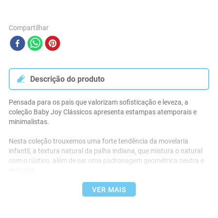
Compartilhar
Descrição do produto
Pensada para os pais que valorizam sofisticação e leveza, a 
coleção Baby Joy Clássicos apresenta estampas atemporais e 
minimalistas.
Nesta coleção trouxemos uma forte tendência da movelaria 
infantil, a textura natural da palha indiana, que mistura o natural 
com o rústico, além de ser uma padronagem geométrica neutra e 
delicada. 
O jogo de lençol para berço cercado é essencial para garantir o 
conforto e a segurança do seu bebê durante o sono. Feito com 
VER MAIS
materiais macios como algodão, proporciona um ambiente 
aconchegante para o descanso do bebê.