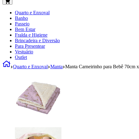
Quarto e Enxoval
Banho
Passeio
Bem Estar
Fralda e Higiene
Brincadeira e Diversão
Para Presentear
Vestuário
Outlet
Quarto e Enxoval
Manta
Manta Carneirinho para Bebê 70cm 