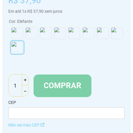
R$
37
,
90
Em até
1
x
R$
37
,
90
sem juros
Cor
:
Elefante
＋
COMPRAR
－
CEP
Não sei meu CEP