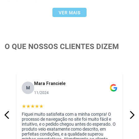
- Tecido: 100 % Algodão
- Pelúcia / Enchimento: 100 % Poliéster
VER MAIS
- Marca: Baby Joy
Especificações:
- Puro Algodão
- Alta Maciez
- Fácil Higienização
O QUE NOSSOS CLIENTES DIZEM
- Toque Macio
- Hipoalérgico
- Ideal para Pele Sensível do Bebê
Incomfral experiência de mais de 43 anos no ramo de enxoval 
para bebê!
Mara Franciele
M
11/2024
★
★
★
★
★
Fiquei muito satisfeita com a minha compra! O
processo de navegação no site foi muito fácil e
intuitivo, e o pedido chegou antes do esperado. O
produto veio exatamente como descrito, em
perfeitas condições, e a qualidade superou
minhas expectativas. Atendimento ao cliente