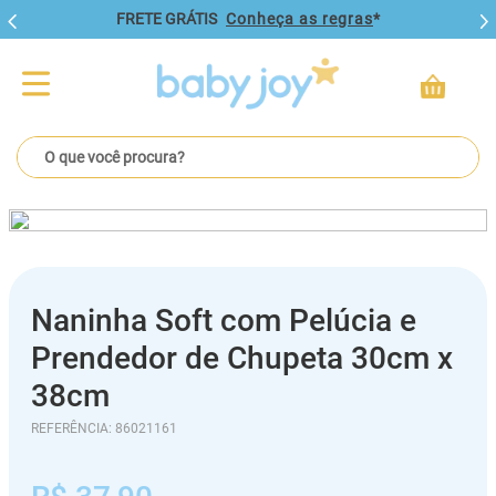
FRETE GRÁTIS
Conheça as regras
*
O que você procura?
Naninha Soft com Pelúcia e
Prendedor de Chupeta 30cm x
38cm
REFERÊNCIA
:
86021161