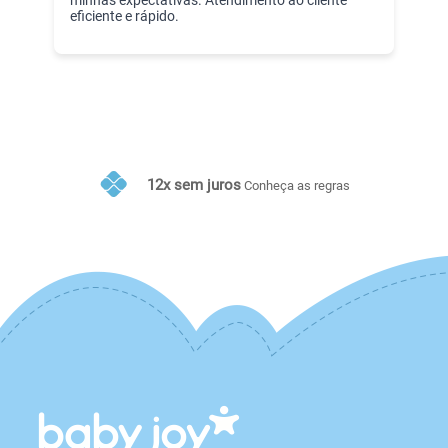
eficiente e rápido.
10% de desconto no PIX
as
Conheça as regras