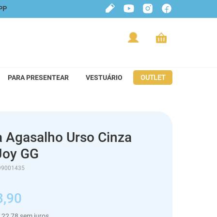
PP
PARA PRESENTEAR
VESTUÁRIO
OUTLET
a Agasalho Urso Cinza
Joy GG
99001435
3
,
90
22
,
78
sem juros