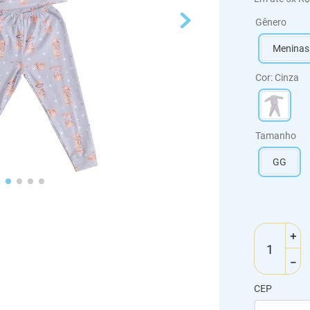
Gênero
Meninas
Cor
:
Cinza
Tamanho
GG
＋
－
CEP