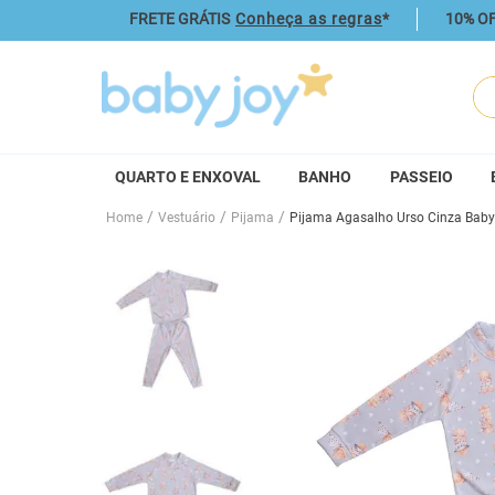
FRETE GRÁTIS
Conheça as regras
*
10% OF
O q
QUARTO E ENXOVAL
BANHO
PASSEIO
Vestuário
Pijama
Pijama Agasalho Urso Cinza Baby