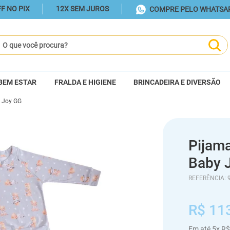
F NO PIX
12X SEM JUROS
COMPRE PELO WHATSA
ue você procura?
BEM ESTAR
FRALDA E HIGIENE
BRINCADEIRA E DIVERSÃO
 Joy GG
Pijam
Baby 
REFERÊNCIA
:
R$
11
Em até
5
x
R$