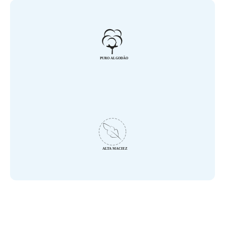
- Tecido Extra Absorvente

- Super Macia

- Seca em Segundos

- Detalhes de Orelhinhas no Capuz

- Acabamento em Malha 100% Algodão

- Possui 3 Cores Neutras e Suaves

- Marca: Baby Joy