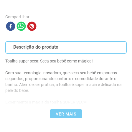
Compartilhar
Descrição do produto
Toalha super seca: Seca seu bebê como mágica!

Com sua tecnologia inovadora, que seca seu bebê em poucos 
segundos, proporcionando conforto e comodidade durante o 
banho. Além de ser prática, a toalha é super macia e delicada na 
pele do bebê.

Experimente a magia da toalha SUPER SECA!

DESCRIÇÃO PRODUTO:

VER MAIS
- Medidas: 70 cm x 90 cm

- Tecido: 85% Poliéster | 15% Poliamida
