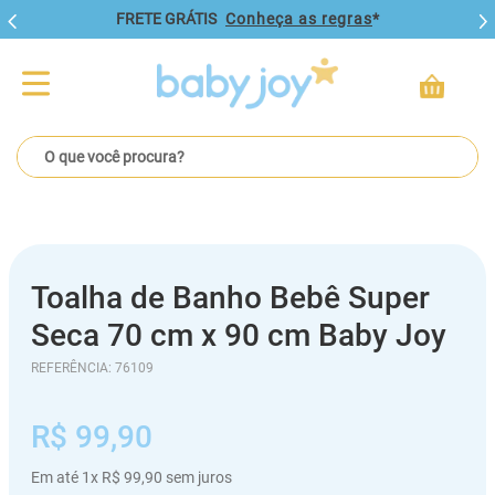
FRETE GRÁTIS
Conheça as regras
*
O que você procura?
Toalha de Banho Bebê Super
Seca 70 cm x 90 cm Baby Joy
REFERÊNCIA
:
76109
R$
99
,
90
Em até
1
x
R$
99
,
90
sem juros