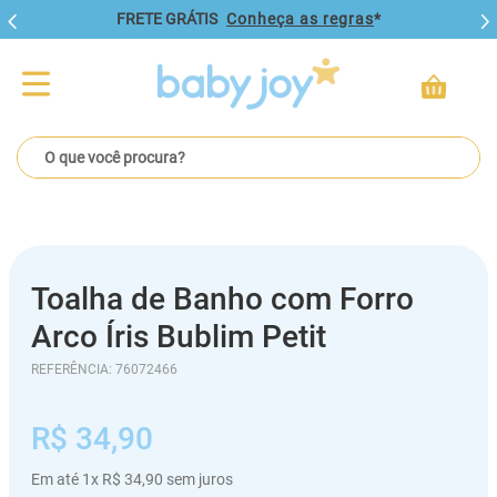
FRETE GRÁTIS
Conheça as regras
*
O que você procura?
Toalha de Banho com Forro
Arco Íris Bublim Petit
REFERÊNCIA
:
76072466
R$
34
,
90
Em até
1
x
R$
34
,
90
sem juros