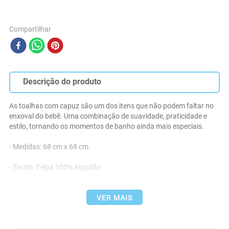
Compartilhar
Descrição do produto
As toalhas com capuz são um dos itens que não podem faltar no 
enxoval do bebê. Uma combinação de suavidade, praticidade e 
estilo, tornando os momentos de banho ainda mais especiais.

- Medidas: 68 cm x 68 cm

- Tecido: Felpa 100% Algodão

- Forro: Fralda 100% Algodão

VER MAIS
- Forro Costurado nos 4 Lados

- Marca: Bublim