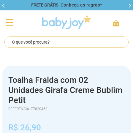
FRETE GRÁTIS
Conheça as regras
*
O que você procura?
Toalha Fralda com 02
Unidades Girafa Creme Bublim
Petit
REFERÊNCIA
:
77020468
R$
26
,
90