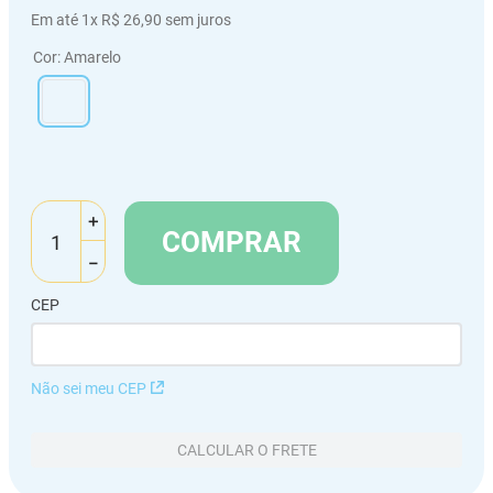
Em até
1
x
R$
26
,
90
sem juros
Cor
:
Amarelo
＋
COMPRAR
－
CEP
Não sei meu CEP
CALCULAR O FRETE