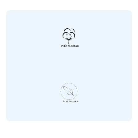
- Tecido: Fralda 100% Algodão

- Acabamento em Festonê 

- Marca: Bublim