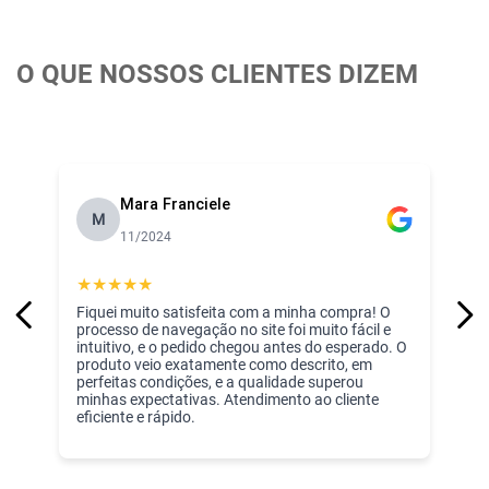
- Formato Anatômico
- Marca: Bercinho
Especificações:
O QUE NOSSOS CLIENTES DIZEM
- Puro Algodão
- Alta Maciez
- Toque Macio
- Hipoalergênico
- Ideal para Pele Sensível do Bebê
Mara Franciele
- Leve e Fácil de Manusear
M
- Ideal para Viagens e Passeios
11/2024
★
★
★
★
★
Incomfral experiência de mais de 43 anos no ramo de enxoval 
para bebê!
Fiquei muito satisfeita com a minha compra! O
processo de navegação no site foi muito fácil e
intuitivo, e o pedido chegou antes do esperado. O
produto veio exatamente como descrito, em
perfeitas condições, e a qualidade superou
minhas expectativas. Atendimento ao cliente
eficiente e rápido.