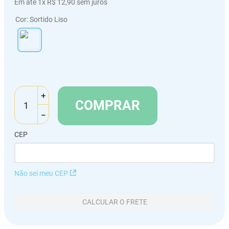
Em até
1
x
R$
12
,
90
sem juros
Cor
:
Sortido Liso
＋
COMPRAR
－
CEP
Não sei meu CEP
CALCULAR O FRETE