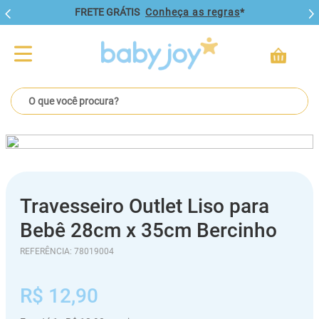
FRETE GRÁTIS
Conheça as regras
*
O que você procura?
Travesseiro Outlet Liso para
Bebê 28cm x 35cm Bercinho
REFERÊNCIA
:
78019004
R$
12
,
90